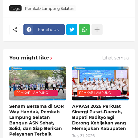
Tags
Pemkab Lampung Selatan
Facebook
You might like
Lihat semua
PEMKAB LAMPUNG
PEMKAB LAMPUNG
SELATAN
SELATAN
Senam Bersama di GOR
APKASI 2026 Perkuat
Way Handak, Pemkab
Sinergi Pusat-Daerah,
Lampung Selatan
Bupati Radityo Egi
Bangun ASN Sehat,
Dorong Kebijakan yang
Solid, dan Siap Berikan
Memajukan Kabupaten
Pelayanan Terbaik
July 31, 2026