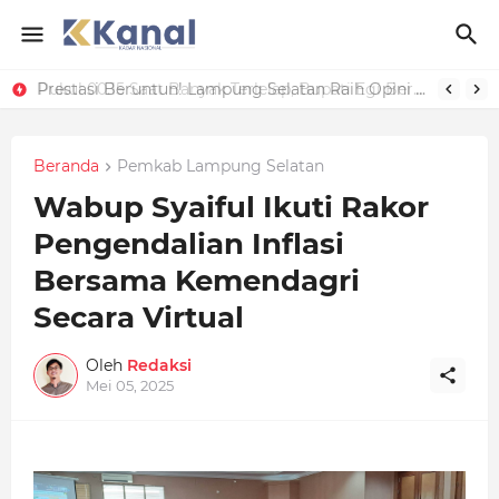
Prestasi Beruntun! Lampung Selatan Raih Opini Kualitas Tinggi Penilaian Maladministrasi Pelayanan Publik 2025
Pukul 00.15 Saat Banyak Terlelap, Bupati Egi Berdiri di Tengah Pemudik Motor: Mengawal Harapan Pulang Selamat*
Beranda
Pemkab Lampung Selatan
Wabup Syaiful Ikuti Rakor
Pengendalian Inflasi
Bersama Kemendagri
Secara Virtual
Oleh
Redaksi
Mei 05, 2025