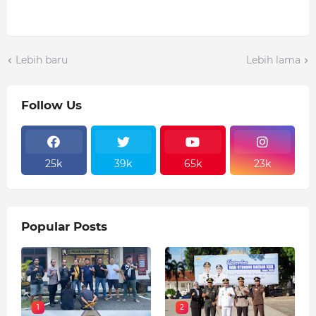
Lebih baru
Lebih lama
Follow Us
25k
39k
65k
23k
Popular Posts
1
2