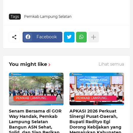
Tags
Pemkab Lampung Selatan
Facebook
You might like
Lihat semua
PEMKAB LAMPUNG
PEMKAB LAMPUNG
SELATAN
SELATAN
Senam Bersama di GOR
APKASI 2026 Perkuat
Way Handak, Pemkab
Sinergi Pusat-Daerah,
Lampung Selatan
Bupati Radityo Egi
Bangun ASN Sehat,
Dorong Kebijakan yang
Solid, dan Siap Berikan
Memajukan Kabupaten