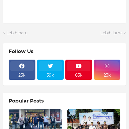
Lebih baru
Lebih lama
Follow Us
25k
39k
65k
23k
Popular Posts