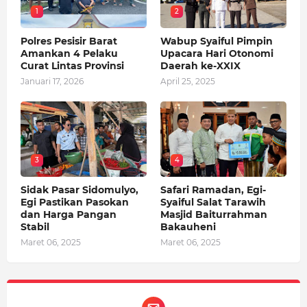
1
2
Polres Pesisir Barat
Wabup Syaiful Pimpin
Amankan 4 Pelaku
Upacara Hari Otonomi
Curat Lintas Provinsi
Daerah ke-XXIX
Januari 17, 2026
April 25, 2025
3
4
Sidak Pasar Sidomulyo,
Safari Ramadan, Egi-
Egi Pastikan Pasokan
Syaiful Salat Tarawih
dan Harga Pangan
Masjid Baiturrahman
Stabil
Bakauheni
Maret 06, 2025
Maret 06, 2025