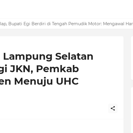
elatan Raih Opini Kualitas Tinggi Penilaian Maladministrasi Pe
lelap, Bupati Egi Berdiri di Tengah Pemudik Motor: Mengawal H
a Lampung Selatan
gi JKN, Pemkab
en Menuju UHC