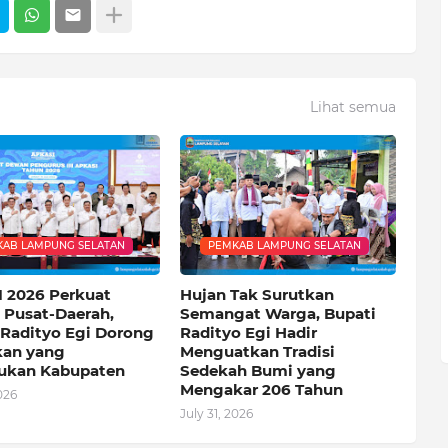
Lihat semua
AB LAMPUNG SELATAN
PEMKAB LAMPUNG SELATAN
 2026 Perkuat
Hujan Tak Surutkan
i Pusat-Daerah,
Semangat Warga, Bupati
 Radityo Egi Dorong
Radityo Egi Hadir
kan yang
Menguatkan Tradisi
ukan Kabupaten
Sedekah Bumi yang
Mengakar 206 Tahun
026
July 31, 2026