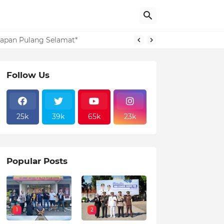
layanan Publik 2025
arapan Pulang Selamat*
Follow Us
25k
39k
65k
23k
Popular Posts
1
2