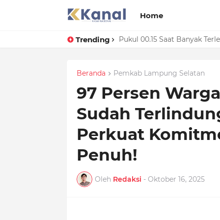
Home
Trending
Prestasi Beruntun! Lampung S
Pukul 00.15 Saat Banyak Ter
Beranda
Pemkab Lampung Selatan
97 Persen Warg
Sudah Terlindun
Perkuat Komitm
Penuh!
Oleh
Redaksi
-
Oktober 16, 2025