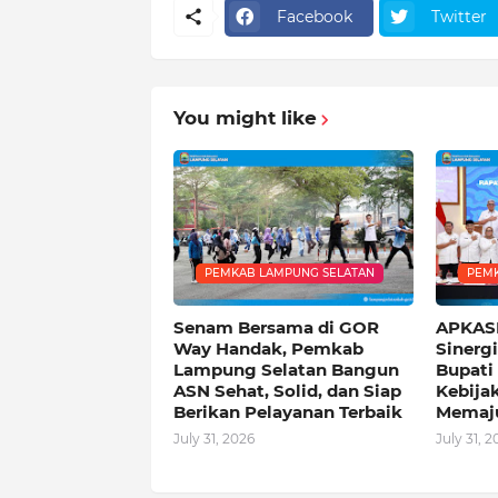
Facebook
Twitter
You might like
PEMKAB LAMPUNG SELATAN
PEMK
Senam Bersama di GOR
APKASI
Way Handak, Pemkab
Sinerg
Lampung Selatan Bangun
Bupati
ASN Sehat, Solid, dan Siap
Kebija
Berikan Pelayanan Terbaik
Memaj
July 31, 2026
July 31, 2