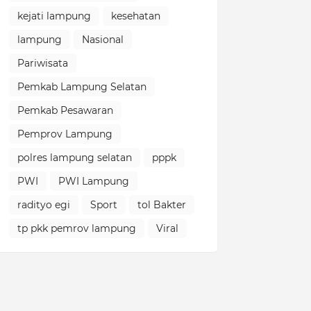
kejati lampung
kesehatan
lampung
Nasional
Pariwisata
Pemkab Lampung Selatan
Pemkab Pesawaran
Pemprov Lampung
polres lampung selatan
pppk
PWI
PWI Lampung
radityo egi
Sport
tol Bakter
tp pkk pemrov lampung
Viral