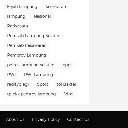
kejati lampung
kesehatan
lampung
Nasional
Pariwisata
Pemkab Lampung Selatan
Pemkab Pesawaran
Pemprov Lampung
polres lampung selatan
pppk
PWI
PWI Lampung
radityo egi
Sport
tol Bakter
tp pkk pemrov lampung
Viral
About Us
Privacy Policy
Contact Us