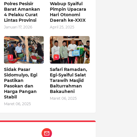
Polres Pesisir
Wabup Syaiful
Barat Amankan
Pimpin Upacara
4 Pelaku Curat
Hari Otonomi
Lintas Provinsi
Daerah ke-XXIX
Januari 17, 2026
April 25, 2025
3
4
Sidak Pasar
Safari Ramadan,
Sidomulyo, Egi
Egi-Syaiful Salat
Pastikan
Tarawih Masjid
Pasokan dan
Baiturrahman
Harga Pangan
Bakauheni
Stabil
Maret 06, 2025
Maret 06, 2025