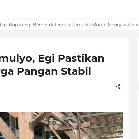
elatan Raih Opini Kualitas Tinggi Penilaian Maladministrasi Pe
lelap, Bupati Egi Berdiri di Tengah Pemudik Motor: Mengawal H
mulyo, Egi Pastikan
ga Pangan Stabil