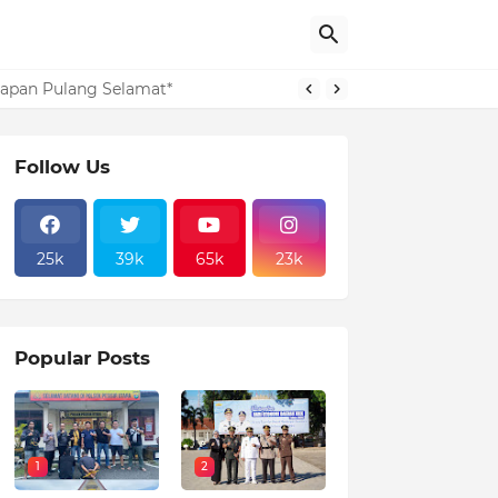
layanan Publik 2025
arapan Pulang Selamat*
Follow Us
25k
39k
65k
23k
Popular Posts
1
2