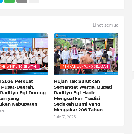
Lihat semua
AB LAMPUNG SELATAN
PEMKAB LAMPUNG SELATAN
 2026 Perkuat
Hujan Tak Surutkan
i Pusat-Daerah,
Semangat Warga, Bupati
 Radityo Egi Dorong
Radityo Egi Hadir
kan yang
Menguatkan Tradisi
ukan Kabupaten
Sedekah Bumi yang
Mengakar 206 Tahun
026
July 31, 2026