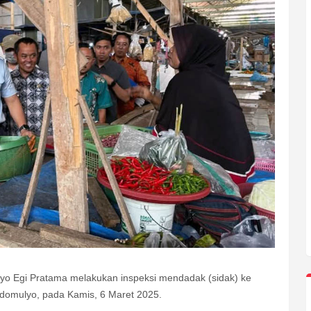
tyo Egi Pratama melakukan inspeksi mendadak (sidak) ke
idomulyo, pada Kamis, 6 Maret 2025.