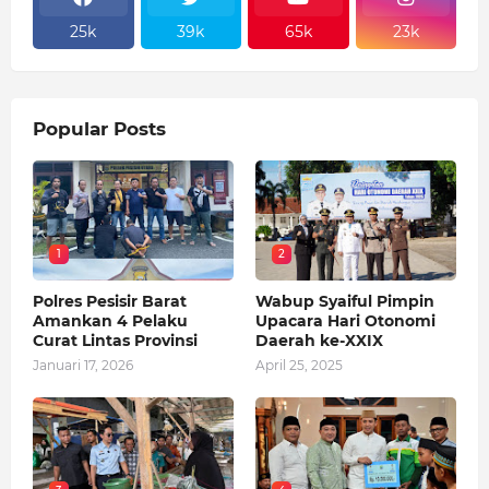
25k
39k
65k
23k
Popular Posts
1
2
Polres Pesisir Barat
Wabup Syaiful Pimpin
Amankan 4 Pelaku
Upacara Hari Otonomi
Curat Lintas Provinsi
Daerah ke-XXIX
Januari 17, 2026
April 25, 2025