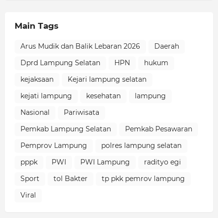
Main Tags
Arus Mudik dan Balik Lebaran 2026
Daerah
Dprd Lampung Selatan
HPN
hukum
kejaksaan
Kejari lampung selatan
kejati lampung
kesehatan
lampung
Nasional
Pariwisata
Pemkab Lampung Selatan
Pemkab Pesawaran
Pemprov Lampung
polres lampung selatan
pppk
PWI
PWI Lampung
radityo egi
Sport
tol Bakter
tp pkk pemrov lampung
Viral