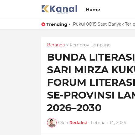
Home
Trending
Prestasi Beruntun! Lampung S
Pukul 00.15 Saat Banyak Ter
Beranda
Pemprov Lampung
BUNDA LITERAS
SARI MIRZA KU
FORUM LITERASI
SE-PROVINSI L
2026–2030
Oleh
Redaksi
-
Februari 14, 2026