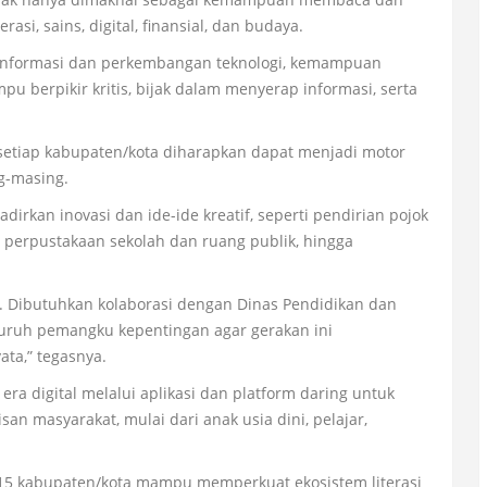
asi, sains, digital, finansial, dan budaya.
 informasi dan perkembangan teknologi, kemampuan
pu berpikir kritis, bijak dalam menyerap informasi, serta
 setiap kabupaten/kota diharapkan dapat menjadi motor
g-masing.
rkan inovasi dan ide-ide kreatif, seperti pendirian pojok
perpustakaan sekolah dan ruang publik, hingga
iri. Dibutuhkan kolaborasi dengan Dinas Pendidikan dan
luruh pemangku kepentingan agar gerakan ini
ta,” tegasnya.
a digital melalui aplikasi dan platform daring untuk
san masyarakat, mulai dari anak usia dini, pelajar,
di 15 kabupaten/kota mampu memperkuat ekosistem literasi