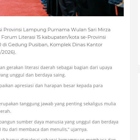
i Provinsi Lampung Purnama Wulan Sari Mirza
rum Literasi 15 kabupaten/kota se-Provinsi
 di Gedung Pusiban, Komplek Dinas Kantor
/2026).
n gerakan literasi daerah sebagai bagian dari upaya
ng unggul dan berdaya saing.
ikan apresiasi dan harapan besar kepada para
upakan tanggung jawab yang penting sekaligus mulia
erah.
mbangun sumber daya manusia yang unggul dan berdaya
M itu dari membaca dan menulis,” ujarnya.
tidak hanya dimaknai sebagai kemampuan membaca dan