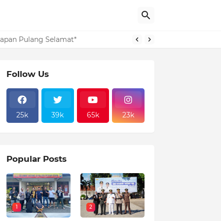
layanan Publik 2025
arapan Pulang Selamat*
Follow Us
25k
39k
65k
23k
Popular Posts
1
2