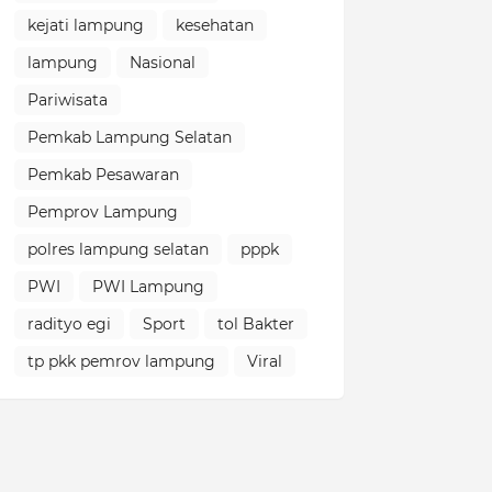
kejati lampung
kesehatan
lampung
Nasional
Pariwisata
Pemkab Lampung Selatan
Pemkab Pesawaran
Pemprov Lampung
polres lampung selatan
pppk
PWI
PWI Lampung
radityo egi
Sport
tol Bakter
tp pkk pemrov lampung
Viral