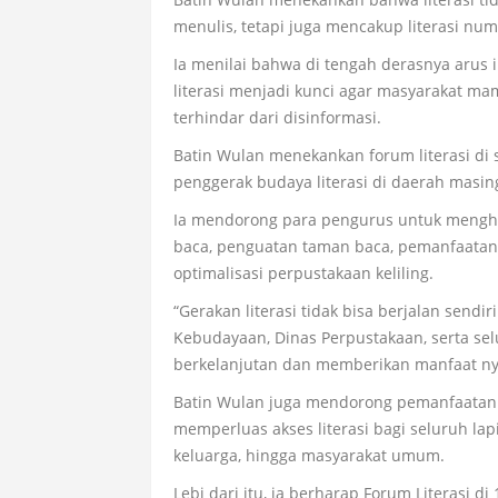
menulis, tetapi juga mencakup literasi numer
Ia menilai bahwa di tengah derasnya arus
literasi menjadi kunci agar masyarakat mam
terhindar dari disinformasi.
Batin Wulan menekankan forum literasi di
penggerak budaya literasi di daerah masin
Ia mendorong para pengurus untuk menghadi
baca, penguatan taman baca, pemanfaatan 
optimalisasi perpustakaan keliling.
“Gerakan literasi tidak bisa berjalan send
Kebudayaan, Dinas Perpustakaan, serta se
berkelanjutan dan memberikan manfaat nya
Batin Wulan juga mendorong pemanfaatan er
memperluas akses literasi bagi seluruh lapi
keluarga, hingga masyarakat umum.
Lebi dari itu, ia berharap Forum Literasi 