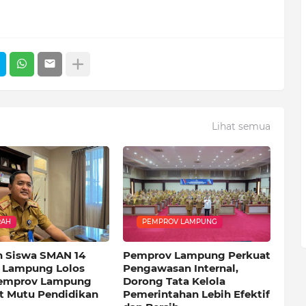
Lihat semua
RAH
PEMPROV LAMPUNG
h Siswa SMAN 14
Pemprov Lampung Perkuat
 Lampung Lolos
Pengawasan Internal,
Pemprov Lampung
Dorong Tata Kelola
t Mutu Pendidikan
Pemerintahan Lebih Efektif