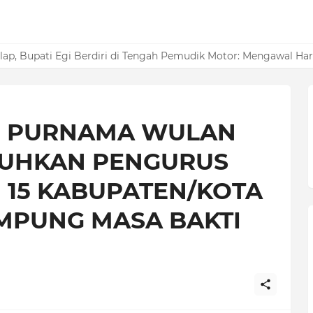
elatan Raih Opini Kualitas Tinggi Penilaian Maladministrasi Pe
lelap, Bupati Egi Berdiri di Tengah Pemudik Motor: Mengawal H
I PURNAMA WULAN
KUHKAN PENGURUS
 15 KABUPATEN/KOTA
AMPUNG MASA BAKTI