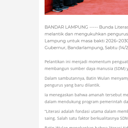
BANDAR LAMPUNG ----- Bunda Literas
melantik dan mengukuhkan pengurus Fo
Lampung untuk masa bakti 2026–2030
Gubernur, Bandarlampung, Sabtu (14/2
Pelantikan ini menjadi momentum penguata
membangun sumber daya manusia (SDM) ya
Dalam sambutannya, Batin Wulan menyampa
pengurus yang baru dilantik.
Ia menegaskan bahwa amanah tersebut mer
dalam mendukung program pemerintah da
“Literasi adalah fondasi utama dalam me
saing. Salah satu faktor berkualitasnya SD
Batin Wulan menekankan bahwa literasi 