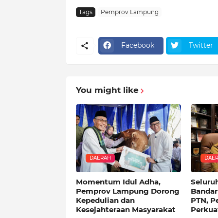
Tags
Pemprov Lampung
Facebook
Twitter
You might like
DAERAH
DAE
Momentum Idul Adha,
Seluru
Pemprov Lampung Dorong
Bandar
Kepedulian dan
PTN, 
Kesejahteraan Masyarakat
Perkua