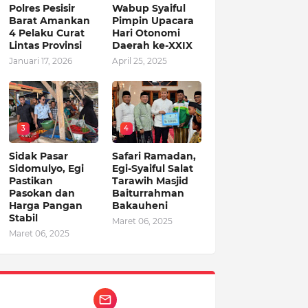
Polres Pesisir
Wabup Syaiful
Barat Amankan
Pimpin Upacara
4 Pelaku Curat
Hari Otonomi
Lintas Provinsi
Daerah ke-XXIX
Januari 17, 2026
April 25, 2025
3
4
Sidak Pasar
Safari Ramadan,
Sidomulyo, Egi
Egi-Syaiful Salat
Pastikan
Tarawih Masjid
Pasokan dan
Baiturrahman
Harga Pangan
Bakauheni
Stabil
Maret 06, 2025
Maret 06, 2025