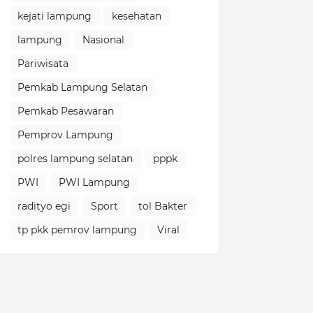
kejati lampung
kesehatan
lampung
Nasional
Pariwisata
Pemkab Lampung Selatan
Pemkab Pesawaran
Pemprov Lampung
polres lampung selatan
pppk
PWI
PWI Lampung
radityo egi
Sport
tol Bakter
tp pkk pemrov lampung
Viral