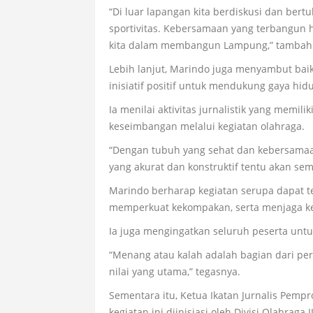
“Di luar lapangan kita berdiskusi dan bert
sportivitas. Kebersamaan yang terbangun 
kita dalam membangun Lampung,” tambah
Lebih lanjut, Marindo juga menyambut baik
inisiatif positif untuk mendukung gaya hid
Ia menilai aktivitas jurnalistik yang memil
keseimbangan melalui kegiatan olahraga.
“Dengan tubuh yang sehat dan kebersamaan
yang akurat dan konstruktif tentu akan sem
Marindo berharap kegiatan serupa dapat te
memperkuat kekompakan, serta menjaga 
Ia juga mengingatkan seluruh peserta untuk
“Menang atau kalah adalah bagian dari pe
nilai yang utama,” tegasnya.
Sementara itu, Ketua Ikatan Jurnalis Pem
kegiatan ini diinisiasi oleh Divisi Olahra