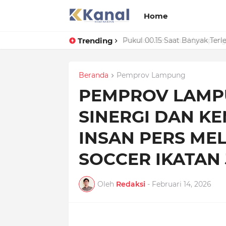
Home
Trending
Prestasi Beruntun! Lampung S
Beranda
Pemprov Lampung
PEMPROV LAMP
SINERGI DAN K
INSAN PERS ME
SOCCER IKATAN
Oleh
Redaksi
-
Februari 14, 2026