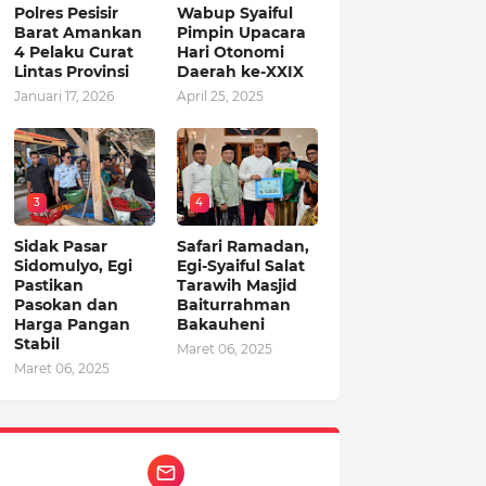
Polres Pesisir
Wabup Syaiful
Barat Amankan
Pimpin Upacara
4 Pelaku Curat
Hari Otonomi
Lintas Provinsi
Daerah ke-XXIX
Januari 17, 2026
April 25, 2025
3
4
Sidak Pasar
Safari Ramadan,
Sidomulyo, Egi
Egi-Syaiful Salat
Pastikan
Tarawih Masjid
Pasokan dan
Baiturrahman
Harga Pangan
Bakauheni
Stabil
Maret 06, 2025
Maret 06, 2025