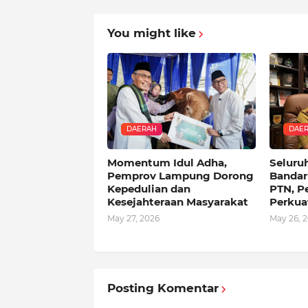
You might like
DAERAH
DAE
Momentum Idul Adha,
Seluru
Pemprov Lampung Dorong
Bandar
Kepedulian dan
PTN, 
Kesejahteraan Masyarakat
Perkua
May 27, 2026
May 26, 
Posting Komentar