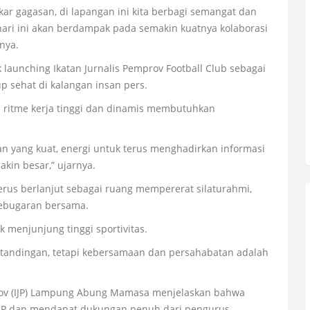
ukar gagasan, di lapangan ini kita berbagi semangat dan
hari ini akan berdampak pada semakin kuatnya kolaborasi
nya.
 launching Ikatan Jurnalis Pemprov Football Club sebagai
up sehat di kalangan insan pers.
iki ritme kerja tinggi dan dinamis membutuhkan
 yang kuat, energi untuk terus menghadirkan informasi
akin besar,” ujarnya.
rus berlanjut sebagai ruang mempererat silaturahmi,
kebugaran bersama.
 menjunjung tinggi sportivitas.
rtandingan, tetapi kebersamaan dan persahabatan adalah
prov (IJP) Lampung Abung Mamasa menjelaskan bahwa
ga IJP dan mendapat dukungan penuh dari pengurus.