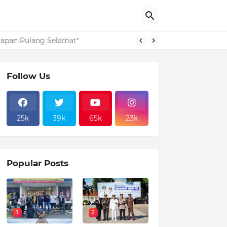
layanan Publik 2025
Follow Us
25k
39k
65k
23k
Popular Posts
1
2